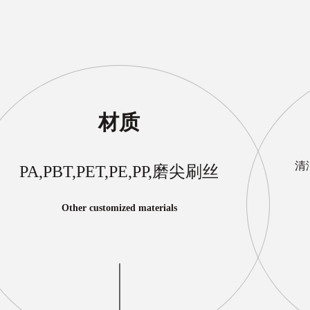
材质
清
PA,PBT,PET,PE,PP,磨尖刷丝
Other customized materials