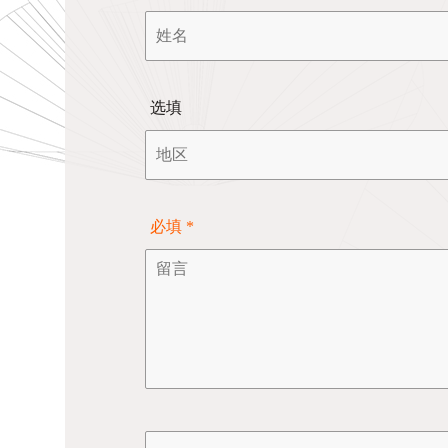
选填
必填 *